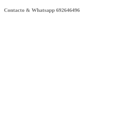
Contacto & Whatsapp 692646496
Mi cuenta
Contacto
Dónde Estamos
Carrito
Información para Devoluciones
Aviso Legal : Privacidad y Cookies
Servicios
Buscador Marcas Recambios
Moto Boutique