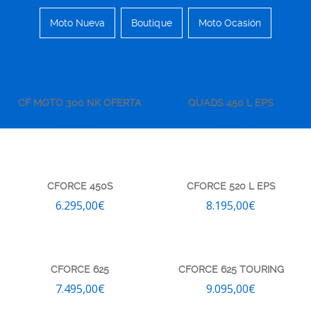
Moto Nueva
Boutique
Moto Ocasión
CF MOTO 300 NK OFERTA
QUADS 450 L EPS
3.560,00
€
7.695,00
€
CFORCE 450S
CFORCE 520 L EPS
6.295,00
€
8.195,00
€
CFORCE 625
CFORCE 625 TOURING
7.495,00
€
9.095,00
€