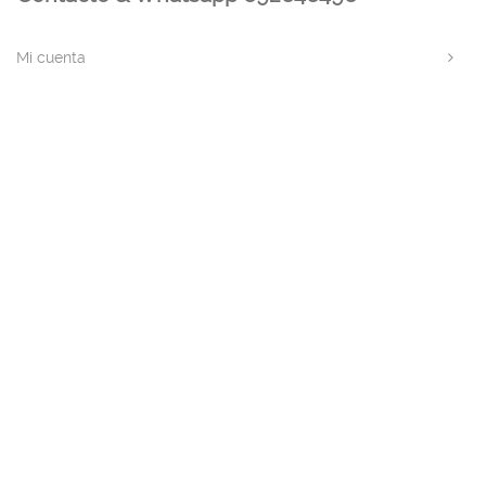
Mi cuenta
Contacto
Dónde Estamos
Carrito
Información para Devoluciones
Aviso Legal : Privacidad y Cookies
Servicios
Buscador Marcas Recambios
Moto Boutique