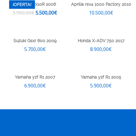
kawasaki zx10R 2006
Aprilia rsv4 1000 Factory 2010
¡OFERTA!
5.900,00
€
5.500,00
€
10.500,00
€
Suzuki Gsxr 600 2009
Honda X-ADV 750 2017
5.700,00
€
8.900,00
€
Yamaha yzf R1 2007
Yamaha yzf R1 2005
6.900,00
€
5.900,00
€