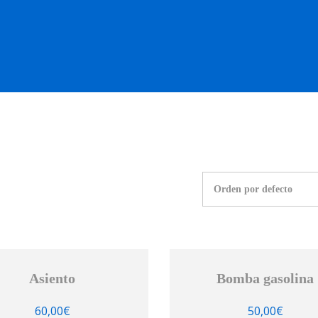
OS OCASIÓN !
BOUTIQUE !
MOTO NUEVA !
MOTO OC
Asiento
Bomba gasolina
60,00
€
50,00
€