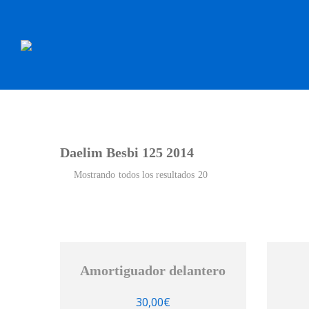
INICIO
RECAMBI
Daelim Besbi 125 2014
Mostrando todos los resultados 20
Amortiguador delantero
30,00
€