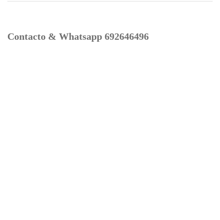
Contacto & Whatsapp 692646496
Mi cuenta
Contacto
Dónde Estamos
Carrito
Información para Devoluciones
Aviso Legal : Privacidad y Cookies
Servicios