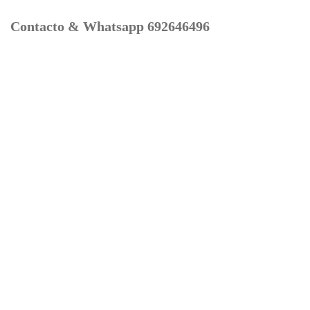
Contacto & Whatsapp 692646496
Mi cuenta
Contacto
Dónde Estamos
Carrito
Información para Devoluciones
Aviso Legal : Privacidad y Cookies
Servicios
Buscador Marcas Recambios
Moto Boutique