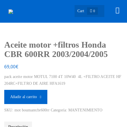
Cart
0
Aceite motor +filtros Honda
CBR 600RR 2003/2004/2005
69,00
€
pack aceite motor MOTUL 7100 4T 10W40 4L +FILTRO ACEITE HF
204RC+FILTRO DE AIRE HFA1619
Añadir al carrito
SKU:
mot boumantcbr600rr
Categoría:
MANTENIMIENTO
Descripción