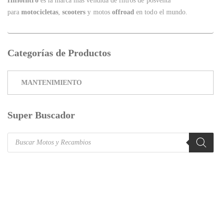
Hiflofiltro
es la marca más vendida de filtros de posventa
para
motocicletas
,
scooters
y motos
offroad
en todo el mundo.
Categorías de Productos
Super Buscador
Products
search