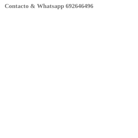
Contacto & Whatsapp 692646496
Mi cuenta
Contacto
Dónde Estamos
Carrito
Información para Devoluciones
Aviso Legal : Privacidad y Cookies
Servicios
Buscador Marcas Recambios
Moto Boutique