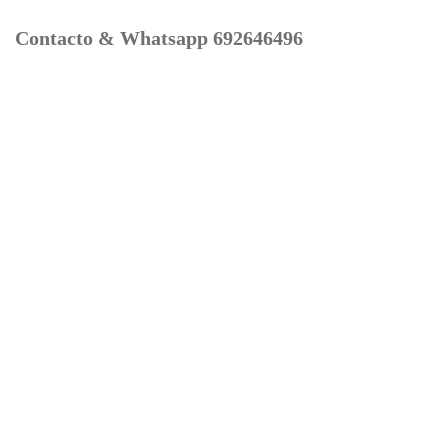
Contacto & Whatsapp 692646496
Mi cuenta
Contacto
Dónde Estamos
Carrito
Información para Devoluciones
Aviso Legal : Privacidad y Cookies
Servicios
Buscador Marcas Recambios
Moto Boutique