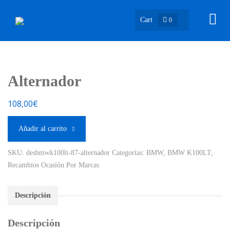
Cart
0
Alternador
108,00
€
Añadir al carrito
SKU:
desbmwk100lt-87-alternador
Categorías:
BMW
,
BMW K100LT
,
Recambios Ocasión Por Marcas
Descripción
Descripción