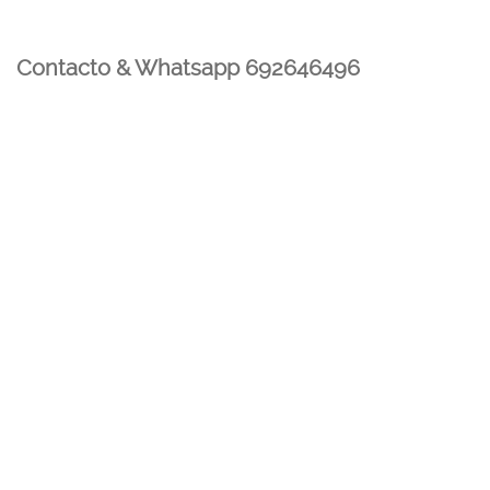
Contacto & Whatsapp 692646496
Mi cuenta
Contacto
Dónde Estamos
Carrito
Información para Devoluciones
Aviso Legal : Privacidad y Cookies
Servicios