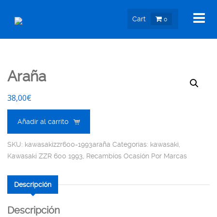
Cart
0
Araña
38,00
€
Añadir al carrito
SKU:
kawasakizzr600-1993araña
Categorías:
kawasaki
,
Kawasaki ZZR 600 1993
,
Recambios Ocasión Por Marcas
Descripción
Descripción