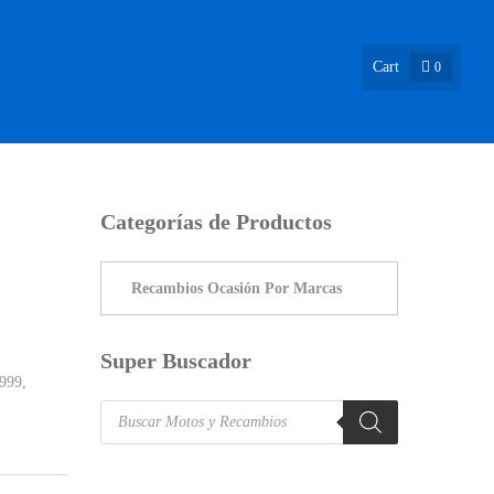
Cart
0
ASIÓN !
NOSOTROS
INFO & BLOG
CONTACTO
Categorías de Productos
Super Buscador
1999
,
Products
search