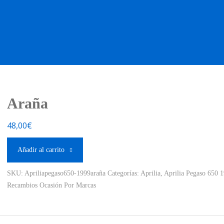
OS OCASIÓN !
BOUTIQUE !
MOTO NUEVA !
MOTO OC
Araña
48,00
€
Añadir al carrito
SKU:
Apriliapegaso650-1999araña
Categorías:
Aprilia
,
Aprilia Pegaso 650 
Recambios Ocasión Por Marcas