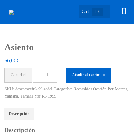
Cart
0
Asiento
56,00
€
Asiento
Añadir al carrito
cantidad
SKU:
desyamyzfr6-99-asdel
Categorías:
Recambios Ocasión Por Marcas
,
Yamaha
,
Yamaha Yzf R6 1999
Descripción
Descripción