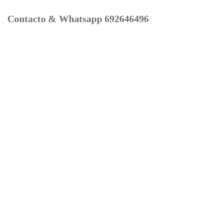
Contacto & Whatsapp 692646496
Mi cuenta
Contacto
Dónde Estamos
Carrito
Información para Devoluciones
Aviso Legal : Privacidad y Cookies
Servicios
Buscador Marcas Recambios
Moto Boutique