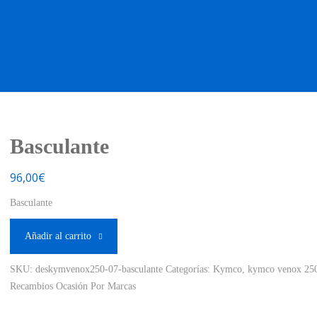
OS OCASIÓN !
BOUTIQUE !
MOTO NUEVA !
MOTO OC
Basculante
96,00
€
Basculante
Añadir al carrito
SKU:
deskymvenox250-07-basculante
Categorías:
Kymco
,
kymco venox 25
Recambios Ocasión Por Marcas