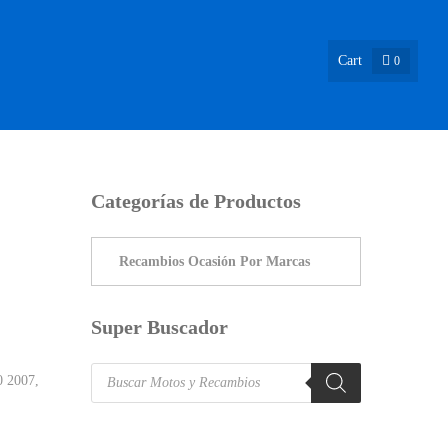
Cart
0
ASIÓN !
NOSOTROS
INFO & BLOG
CONTACTO
Categorías de Productos
Super Buscador
Products
0 2007
,
search