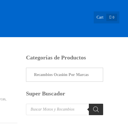
Cart
0
ASIÓN !
NOSOTROS
INFO & BLOG
CONTACTO
Categorías de Productos
Super Buscador
cas
,
Products
search