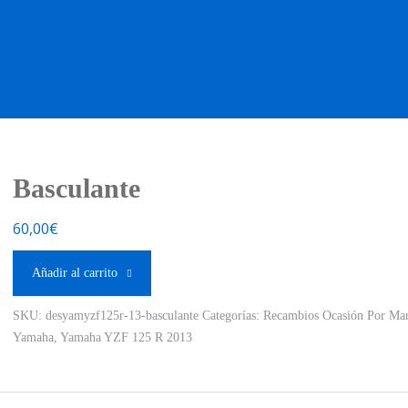
OS OCASIÓN !
BOUTIQUE !
MOTO NUEVA !
MOTO OC
Basculante
60,00
€
Añadir al carrito
SKU:
desyamyzf125r-13-basculante
Categorías:
Recambios Ocasión Por Mar
Yamaha
,
Yamaha YZF 125 R 2013