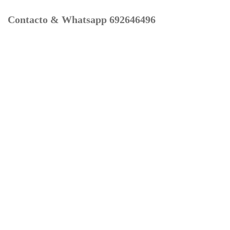
Contacto & Whatsapp 692646496
Mi cuenta
Contacto
Dónde Estamos
Carrito
Información para Devoluciones
Aviso Legal : Privacidad y Cookies
Servicios
Buscador Marcas Recambios
Moto Boutique