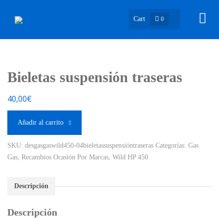
Cart
0
Bieletas suspensión traseras
40,00
€
Añadir al carrito
SKU:
desgasgaswild450-04bieletassuspensióntraseras
Categorías:
Gas
Gas
,
Recambios Ocasión Por Marcas
,
Wild HP 450
Descripción
Descripción