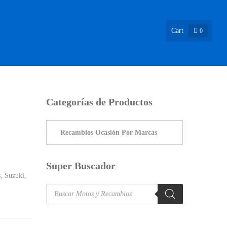
Cart
0
ASIÓN !
NOSOTROS
INFO & BLOG
CONTACTO
Categorías de Productos
Super Buscador
s
,
Suzuki
,
Products
search