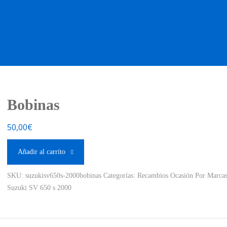
OS OCASIÓN !
BOUTIQUE !
MOTO NUEVA !
MOTO OC
Bobinas
50,00
€
Añadir al carrito
SKU:
suzukisv650s-2000bobinas
Categorías:
Recambios Ocasión Por Marca
Suzuki SV 650 s 2000