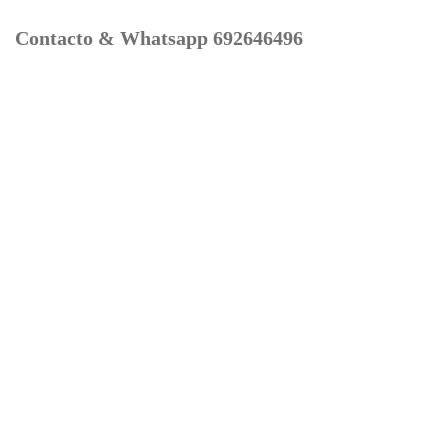
Contacto & Whatsapp 692646496
Mi cuenta
Contacto
Dónde Estamos
Carrito
Información para Devoluciones
Aviso Legal : Privacidad y Cookies
Servicios
Buscador Marcas Recambios
Moto Boutique