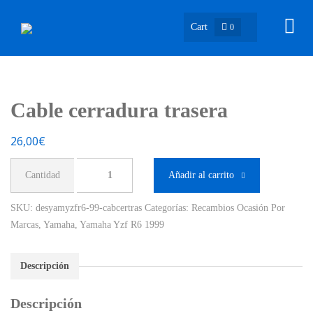
Cart
0
Cable cerradura trasera
26,00
€
Cable
Añadir al carrito
cerradura
trasera
SKU:
desyamyzfr6-99-cabcertras
Categorías:
Recambios Ocasión Por
cantidad
Marcas
,
Yamaha
,
Yamaha Yzf R6 1999
Descripción
Descripción