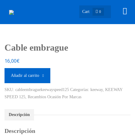
Cart
0
Cable embrague
16,00
€
Añadir al carrito
SKU:
cableembraguekeewayspeed125
Categorías:
keeway
,
KEEWAY
SPEED 125
,
Recambios Ocasión Por Marcas
Descripción
Descripción