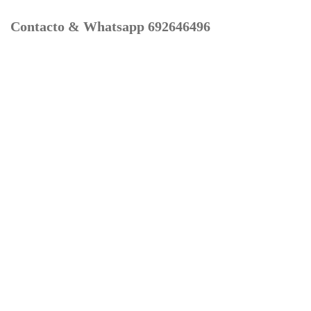
Contacto & Whatsapp 692646496
Mi cuenta
Contacto
Dónde Estamos
Carrito
Información para Devoluciones
Aviso Legal : Privacidad y Cookies
Servicios
Buscador Marcas Recambios
Moto Boutique