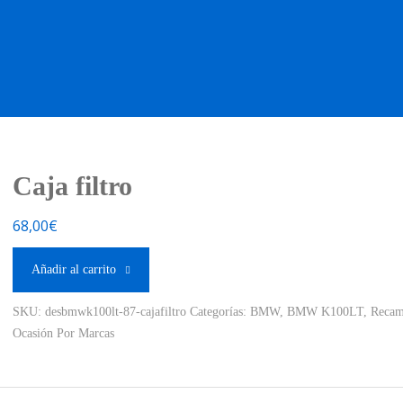
OS OCASIÓN !
BOUTIQUE !
MOTO NUEVA !
MOTO OC
Caja filtro
68,00
€
Añadir al carrito
SKU:
desbmwk100lt-87-cajafiltro
Categorías:
BMW
,
BMW K100LT
,
Recam
Ocasión Por Marcas