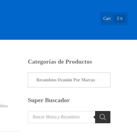
Cart
0
ASIÓN !
NOSOTROS
INFO & BLOG
CONTACTO
Categorías de Productos
Super Buscador
bios
Products
search