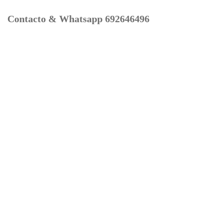
Contacto & Whatsapp 692646496
Mi cuenta
Contacto
Dónde Estamos
Carrito
Información para Devoluciones
Aviso Legal : Privacidad y Cookies
Servicios
Buscador Marcas Recambios
Moto Boutique