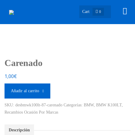
Cart
0
Carenado
1,00
€
Añadir al carrito
SKU:
desbmwk100lt-87-carenado
Categorías:
BMW
,
BMW K100LT
,
Recambios Ocasión Por Marcas
Descripción