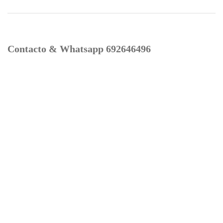
Contacto & Whatsapp 692646496
Mi cuenta
Contacto
Dónde Estamos
Carrito
Información para Devoluciones
Aviso Legal : Privacidad y Cookies
Servicios