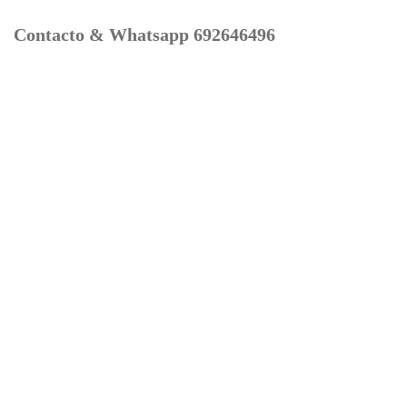
Contacto & Whatsapp 692646496
Mi cuenta
Contacto
Dónde Estamos
Carrito
Información para Devoluciones
Aviso Legal : Privacidad y Cookies
Servicios
Buscador Marcas Recambios
Moto Boutique