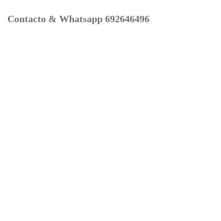
Contacto & Whatsapp 692646496
Mi cuenta
Contacto
Dónde Estamos
Carrito
Información para Devoluciones
Aviso Legal : Privacidad y Cookies
Servicios
Buscador Marcas Recambios
Moto Boutique