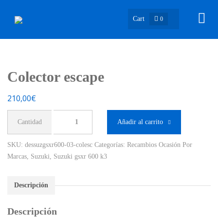
Cart
0
Colector escape
210,00
€
Colector
Añadir al carrito
escape
cantidad
SKU:
dessuzgsxr600-03-colesc
Categorías:
Recambios Ocasión Por
Marcas
,
Suzuki
,
Suzuki gsxr 600 k3
Descripción
Descripción