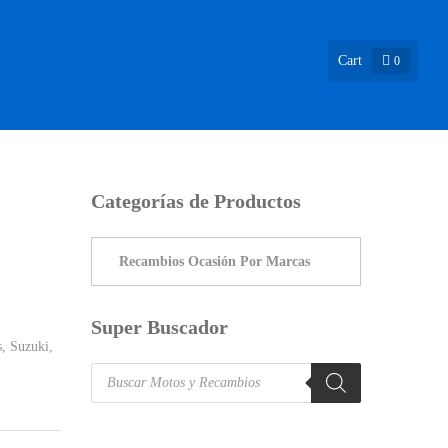
Cart
0
ASIÓN !
NOSOTROS
INFO & BLOG
CONTACTO
Categorías de Productos
Super Buscador
s
,
Suzuki
,
Products
search