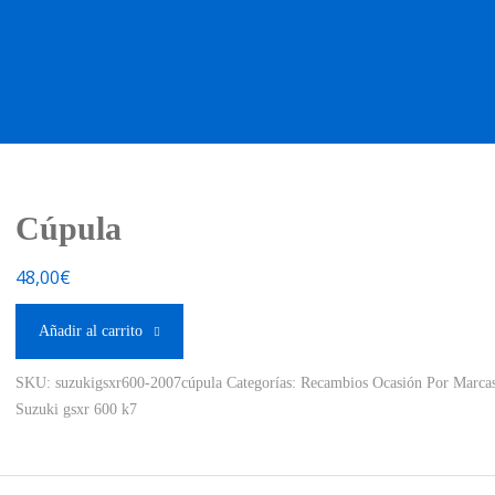
OS OCASIÓN !
BOUTIQUE !
MOTO NUEVA !
MOTO OC
Cúpula
48,00
€
Añadir al carrito
SKU:
suzukigsxr600-2007cúpula
Categorías:
Recambios Ocasión Por Marca
Suzuki gsxr 600 k7