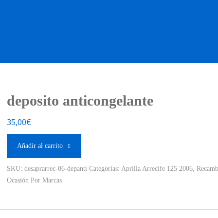
OS OCASIÓN !
BOUTIQUE !
MOTO NUEVA !
MOTO OC
deposito anticongelante
35,00
€
Añadir al carrito
SKU:
desaprarrec-06-depanti
Categorías:
Aprilia Arrecife 125 2006
,
Recamb
Ocasión Por Marcas