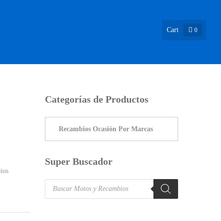
Cart
0
ASIÓN !
NOSOTROS
INFO & BLOG
CONTACTO
Categorías de Productos
Super Buscador
ios
Products
search