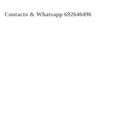
Contacto & Whatsapp 692646496
Mi cuenta
Contacto
Dónde Estamos
Carrito
Información para Devoluciones
Aviso Legal : Privacidad y Cookies
Servicios