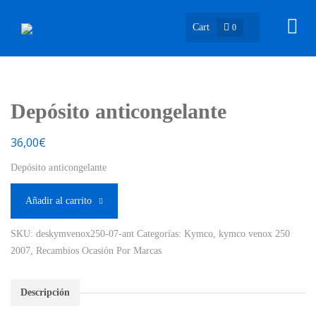
Cart
0
Depósito anticongelante
36,00
€
Depósito anticongelante
Añadir al carrito
SKU:
deskymvenox250-07-ant
Categorías:
Kymco
,
kymco venox 250
2007
,
Recambios Ocasión Por Marcas
Descripción