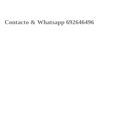
Contacto & Whatsapp 692646496
Mi cuenta
Contacto
Dónde Estamos
Carrito
Información para Devoluciones
Aviso Legal : Privacidad y Cookies
Servicios