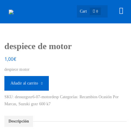
Cart
0
despiece de motor
1,00
€
despiece motor
Añadir al carrito
SKU:
dessuzgsxr6-07-motordesp
Categorías:
Recambios Ocasión Por
Marcas
,
Suzuki gsxr 600 k7
Descripción