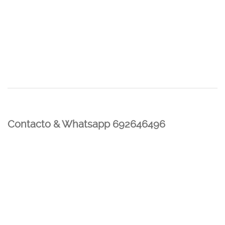
Contacto & Whatsapp 692646496
Mi cuenta
Contacto
Dónde Estamos
Carrito