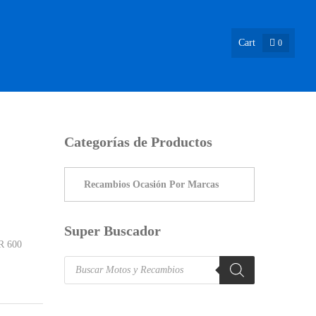
Cart
0
ASIÓN !
NOSOTROS
INFO & BLOG
CONTACTO
Categorías de Productos
Super Buscador
R 600
Products
search