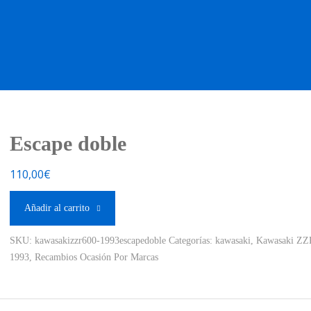
OS OCASIÓN !
BOUTIQUE !
MOTO NUEVA !
MOTO OC
Escape doble
110,00
€
Añadir al carrito
SKU:
kawasakizzr600-1993escapedoble
Categorías:
kawasaki
,
Kawasaki ZZ
1993
,
Recambios Ocasión Por Marcas