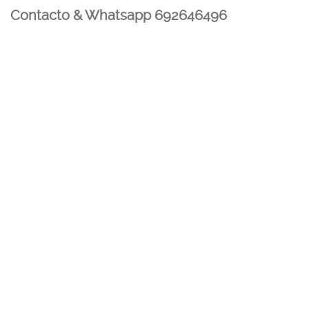
Contacto & Whatsapp 692646496
Mi cuenta
Contacto
Dónde Estamos
Carrito
Información para Devoluciones
Aviso Legal : Privacidad y Cookies
Servicios
Buscador Marcas Recambios
Moto Boutique