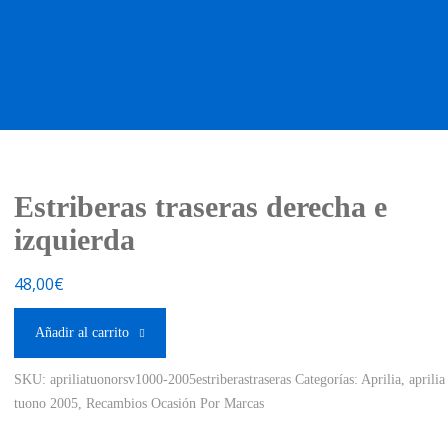
OS OCASIÓN !
BOUTIQUE !
MOTO NUEVA !
MOTO OC
Estriberas traseras derecha e
izquierda
48,00
€
Añadir al carrito
SKU:
apriliatuonorsv1000-2005estriberastraseras
Categorías:
Aprilia
,
aprilia
tuono 2005
,
Recambios Ocasión Por Marcas