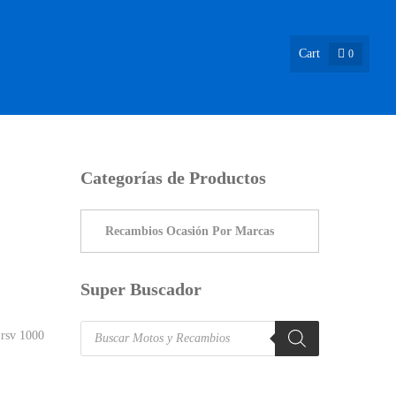
Cart
0
ASIÓN !
NOSOTROS
INFO & BLOG
CONTACTO
Categorías de Productos
Super Buscador
Products
 rsv 1000
search