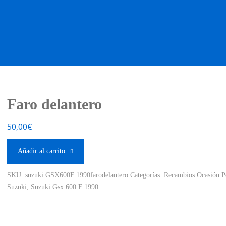
OS OCASIÓN !
BOUTIQUE !
MOTO NUEVA !
MOTO OC
Faro delantero
50,00
€
Añadir al carrito
SKU:
suzuki GSX600F 1990farodelantero
Categorías:
Recambios Ocasión P
Suzuki
,
Suzuki Gsx 600 F 1990