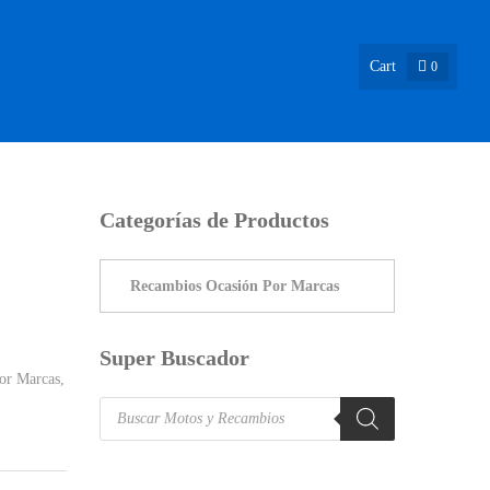
Cart
0
ASIÓN !
NOSOTROS
INFO & BLOG
CONTACTO
Categorías de Productos
Super Buscador
or Marcas
,
Products
search