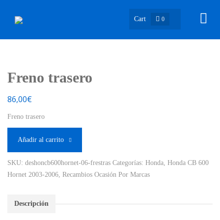
Cart
0
Freno trasero
86,00
€
Freno trasero
Añadir al carrito
SKU:
deshoncb600hornet-06-frestras
Categorías:
Honda
,
Honda CB 600
Hornet 2003-2006
,
Recambios Ocasión Por Marcas
Descripción