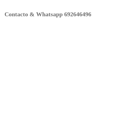
Contacto & Whatsapp 692646496
Mi cuenta
Contacto
Dónde Estamos
Carrito
Información para Devoluciones
Aviso Legal : Privacidad y Cookies
Servicios