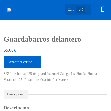
Cart
0
Guardabarros delantero
55,00
€
Añadir al carrito
SKU:
deshonvar125-04-guardabarrodel
Categorías:
Honda
,
Honda
Varadero 125
,
Recambios Ocasión Por Marcas
Descripción
Descripción