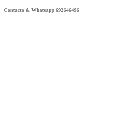
Contacto & Whatsapp 692646496
Mi cuenta
Contacto
Dónde Estamos
Carrito
Información para Devoluciones
Aviso Legal : Privacidad y Cookies
Servicios
Buscador Marcas Recambios
Moto Boutique