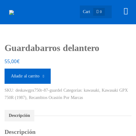
Cart
0
Guardabarros delantero
55,00
€
Añadir al carrito
SKU:
deskawgpx750r-87-guardel
Categorías:
kawasaki
,
Kawasaki GPX
750R (1987)
,
Recambios Ocasión Por Marcas
Descripción
Descripción