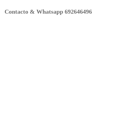
Contacto & Whatsapp 692646496
Mi cuenta
Contacto
Dónde Estamos
Carrito
Información para Devoluciones
Aviso Legal : Privacidad y Cookies
Servicios
Buscador Marcas Recambios
Moto Boutique