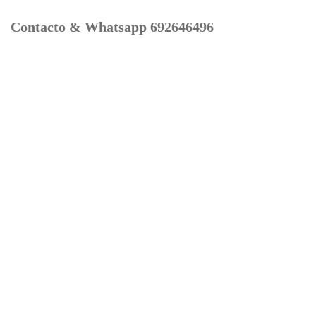
Contacto & Whatsapp 692646496
Mi cuenta
Contacto
Dónde Estamos
Carrito
Información para Devoluciones
Aviso Legal : Privacidad y Cookies
Servicios
Buscador Marcas Recambios
Moto Boutique