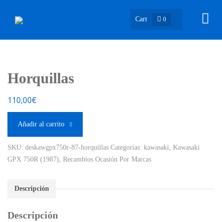
Cart
0
Horquillas
110,00
€
Añadir al carrito
SKU:
deskawgpx750r-87-horquillas
Categorías:
kawasaki
,
Kawasaki
GPX 750R (1987)
,
Recambios Ocasión Por Marcas
Descripción
Descripción