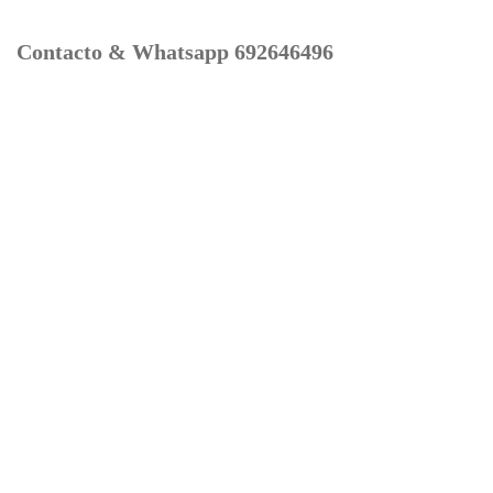
Contacto & Whatsapp 692646496
Mi cuenta
Contacto
Dónde Estamos
Carrito
Información para Devoluciones
Aviso Legal : Privacidad y Cookies
Servicios