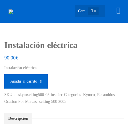
Cart
0
Instalación eléctrica
90,00
€
Instalación eléctrica
Añadir al carrito
SKU:
deskymxciting500-05-instelec
Categorías:
Kymco
,
Recambios
Ocasión Por Marcas
,
xciting 500 2005
Descripción