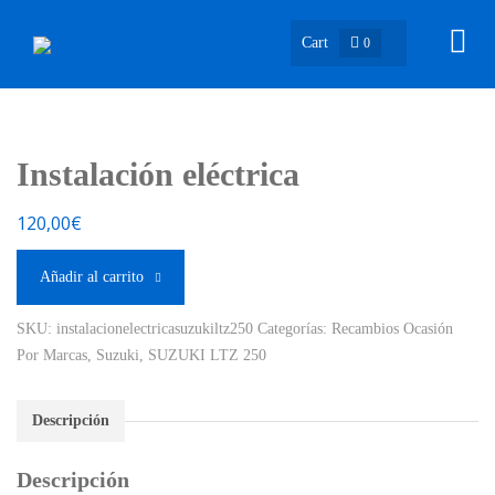
Cart
0
Instalación eléctrica
120,00
€
Añadir al carrito
SKU:
instalacionelectricasuzukiltz250
Categorías:
Recambios Ocasión
Por Marcas
,
Suzuki
,
SUZUKI LTZ 250
Descripción
Descripción