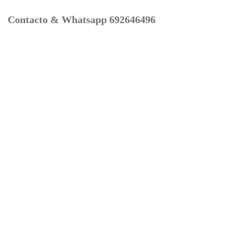
Contacto & Whatsapp 692646496
Mi cuenta
Contacto
Dónde Estamos
Carrito
Información para Devoluciones
Aviso Legal : Privacidad y Cookies
Servicios
Buscador Marcas Recambios
Moto Boutique