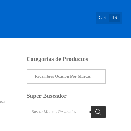
Cart
0
ASIÓN !
NOSOTROS
INFO & BLOG
CONTACTO
Categorías de Productos
Super Buscador
ios
Products
search