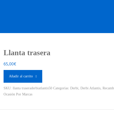
OS OCASIÓN !
BOUTIQUE !
MOTO NUEVA !
MOTO OC
Llanta trasera
65,00
€
Añadir al carrito
SKU:
llanta traseraderbiatlantis50
Categorías:
Derbi
,
Derbi Atlantis
,
Recamb
Ocasión Por Marcas