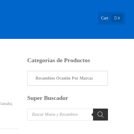
Cart
0
ASIÓN !
NOSOTROS
INFO & BLOG
CONTACTO
Categorías de Productos
Super Buscador
Yamaha
,
Products
search