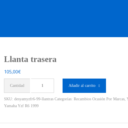
OS OCASIÓN !
BOUTIQUE !
MOTO NUEVA !
MOTO OC
Llanta trasera
105,00
€
Llanta
Añadir al carrito
trasera
cantidad
SKU:
desyamyzfr6-99-llantras
Categorías:
Recambios Ocasión Por Marcas
,
Yamaha Yzf R6 1999