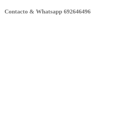
Contacto & Whatsapp 692646496
Mi cuenta
Contacto
Dónde Estamos
Carrito
Información para Devoluciones
Aviso Legal : Privacidad y Cookies
Servicios
Buscador Marcas Recambios
Moto Boutique