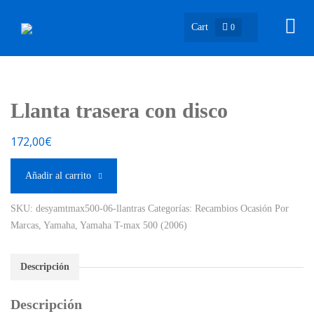
Cart
0
Llanta trasera con disco
172,00
€
Añadir al carrito
SKU:
desyamtmax500-06-llantras
Categorías:
Recambios Ocasión Por
Marcas
,
Yamaha
,
Yamaha T-max 500 (2006)
Descripción
Descripción