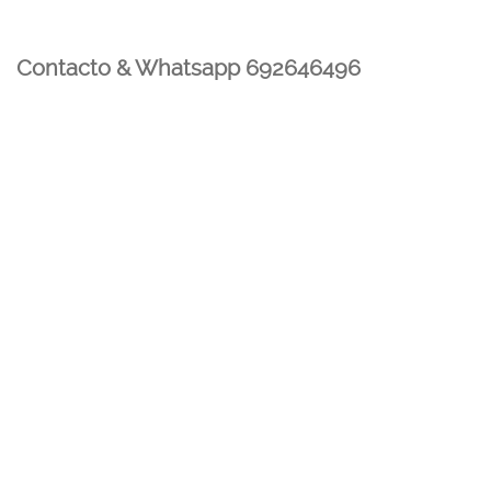
Contacto & Whatsapp 692646496
Mi cuenta
Contacto
Dónde Estamos
Carrito
Información para Devoluciones
Aviso Legal : Privacidad y Cookies
Servicios