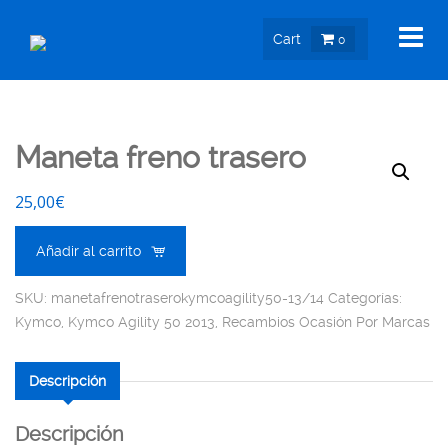
Cart
0
Maneta freno trasero
25,00
€
Añadir al carrito
SKU:
manetafrenotraserokymcoagility50-13/14
Categorías:
Kymco
,
Kymco Agility 50 2013
,
Recambios Ocasión Por Marcas
Descripción
Descripción