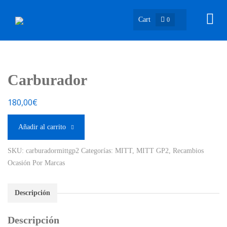
Cart
0
Carburador
180,00
€
Añadir al carrito
SKU:
carburadormittgp2
Categorías:
MITT
,
MITT GP2
,
Recambios
Ocasión Por Marcas
Descripción
Descripción