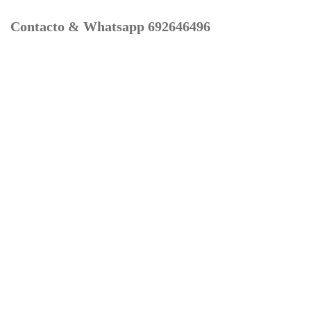
Contacto & Whatsapp 692646496
Mi cuenta
Contacto
Dónde Estamos
Carrito
Información para Devoluciones
Aviso Legal : Privacidad y Cookies
Servicios
Buscador Marcas Recambios
Moto Boutique