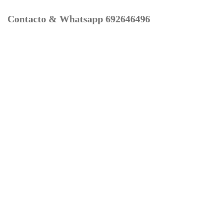
Contacto & Whatsapp 692646496
Mi cuenta
Contacto
Dónde Estamos
Carrito
Información para Devoluciones
Aviso Legal : Privacidad y Cookies
Servicios
Buscador Marcas Recambios
Moto Boutique