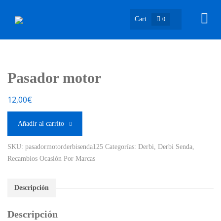
Cart
0
Pasador motor
12,00
€
Añadir al carrito
SKU:
pasadormotorderbisenda125
Categorías:
Derbi
,
Derbi Senda
,
Recambios Ocasión Por Marcas
Descripción
Descripción