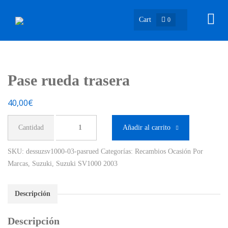
Cart
0
Pase rueda trasera
40,00
€
Pase
Añadir al carrito
rueda
trasera
SKU:
dessuzsv1000-03-pasrued
Categorías:
Recambios Ocasión Por
cantidad
Marcas
,
Suzuki
,
Suzuki SV1000 2003
Descripción
Descripción