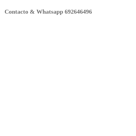
Contacto & Whatsapp 692646496
Mi cuenta
Contacto
Dónde Estamos
Carrito
Información para Devoluciones
Aviso Legal : Privacidad y Cookies
Servicios
Buscador Marcas Recambios
Moto Boutique