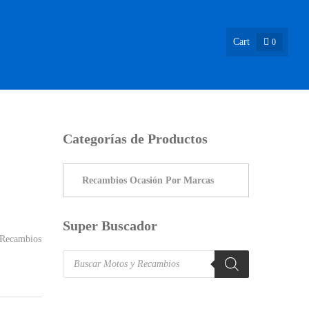
Cart
0
ASIÓN !
NOSOTROS
INFO & BLOG
CONTACTO
Categorías de Productos
Super Buscador
Recambios
Products
search