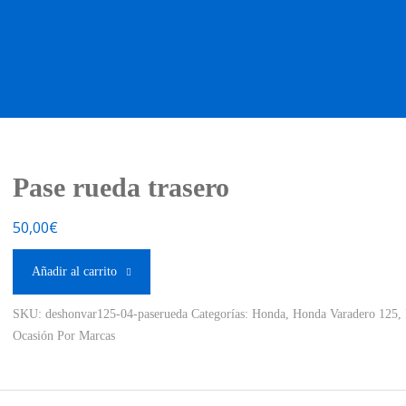
OS OCASIÓN !
BOUTIQUE !
MOTO NUEVA !
MOTO OC
Pase rueda trasero
50,00
€
Añadir al carrito
SKU:
deshonvar125-04-paserueda
Categorías:
Honda
,
Honda Varadero 125
,
Ocasión Por Marcas