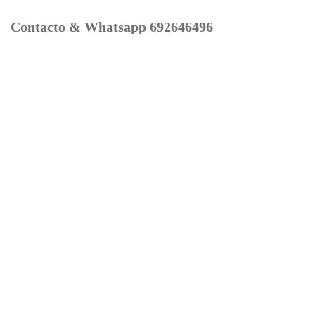
Contacto & Whatsapp 692646496
Mi cuenta
Contacto
Dónde Estamos
Carrito
Información para Devoluciones
Aviso Legal : Privacidad y Cookies
Servicios
Buscador Marcas Recambios
Moto Boutique