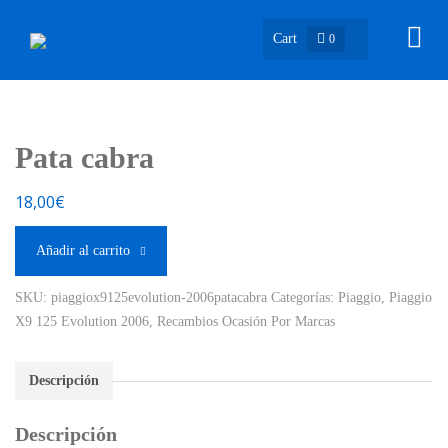
Cart
0
Pata cabra
18,00
€
Añadir al carrito
SKU:
piaggiox9125evolution-2006patacabra
Categorías:
Piaggio
,
Piaggio
X9 125 Evolution 2006
,
Recambios Ocasión Por Marcas
Descripción
Descripción