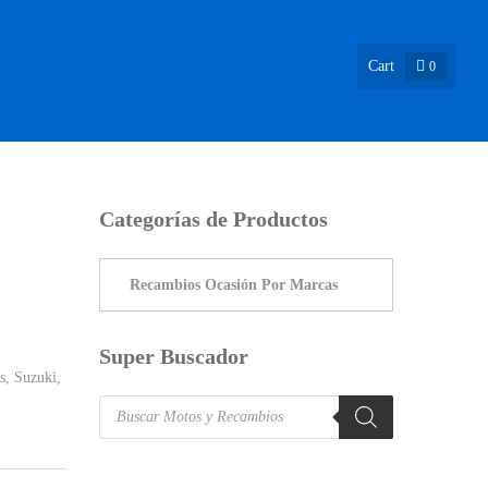
Cart
0
ASIÓN !
NOSOTROS
INFO & BLOG
CONTACTO
Categorías de Productos
Super Buscador
s
,
Suzuki
,
Products
search