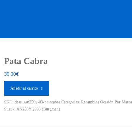
OS OCASIÓN !
BOUTIQUE !
MOTO NUEVA !
MOTO OC
Pata Cabra
30,00
€
Añadir al carrito
SKU:
dessuzan250y-03-patacabra
Categorías:
Recambios Ocasión Por Marca
Suzuki AN250Y 2003 (Burgman)