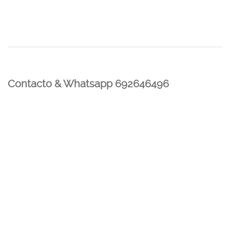
Contacto & Whatsapp 692646496
Mi cuenta
Contacto
Dónde Estamos
Carrito
Información para Devoluciones
Aviso Legal : Privacidad y Cookies