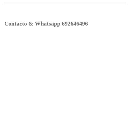
Contacto & Whatsapp 692646496
Mi cuenta
Contacto
Dónde Estamos
Carrito
Información para Devoluciones
Aviso Legal : Privacidad y Cookies
Servicios