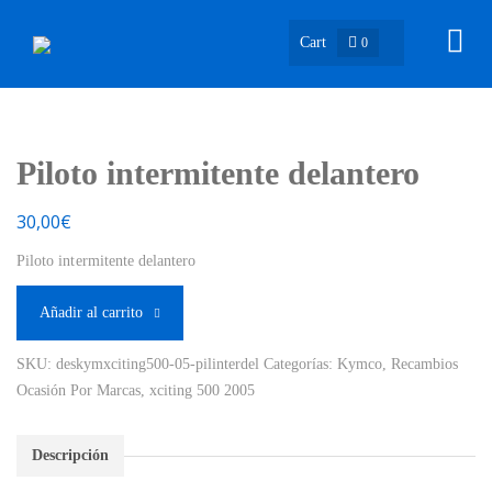
Cart
0
Piloto intermitente delantero
30,00
€
Piloto intermitente delantero
Añadir al carrito
SKU:
deskymxciting500-05-pilinterdel
Categorías:
Kymco
,
Recambios
Ocasión Por Marcas
,
xciting 500 2005
Descripción