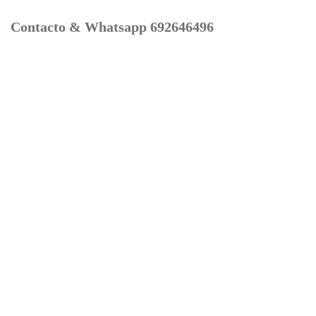
Contacto & Whatsapp 692646496
Mi cuenta
Contacto
Dónde Estamos
Carrito
Información para Devoluciones
Aviso Legal : Privacidad y Cookies
Servicios
Buscador Marcas Recambios
Moto Boutique