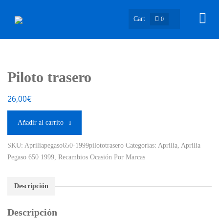
Cart
0
Piloto trasero
26,00
€
Añadir al carrito
SKU:
Apriliapegaso650-1999pilototrasero
Categorías:
Aprilia
,
Aprilia
Pegaso 650 1999
,
Recambios Ocasión Por Marcas
Descripción
Descripción