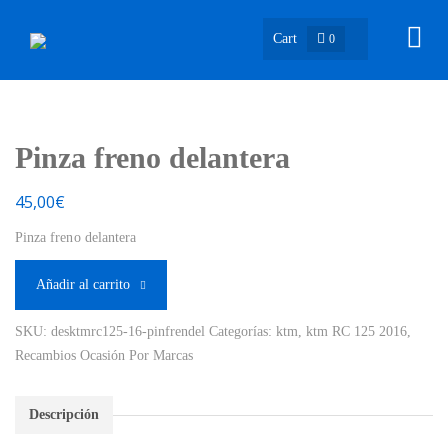
Cart
0
Pinza freno delantera
45,00
€
Pinza freno delantera
Añadir al carrito
SKU:
desktmrc125-16-pinfrendel
Categorías:
ktm
,
ktm RC 125 2016
,
Recambios Ocasión Por Marcas
Descripción