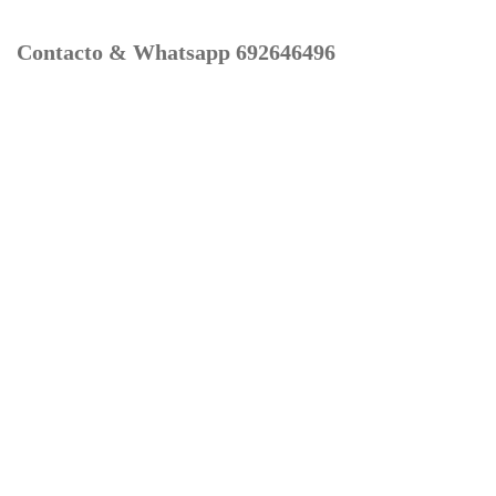
Contacto & Whatsapp 692646496
Mi cuenta
Contacto
Dónde Estamos
Carrito
Información para Devoluciones
Aviso Legal : Privacidad y Cookies
Servicios